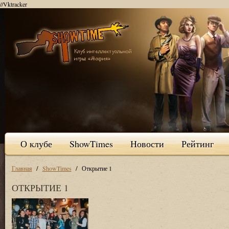
//Vktracker
О клубе
ShowTimes
Новости
Рейтинг
/
/
Главная
ShowTimes
Открытие 1
ОТКРЫТИЕ 1